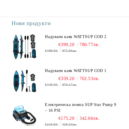
Нови продукти
Надуваем каяк WATTSUP COD 2
€399.20
780.77лв.
€499.00
975.96лв.
Надуваем каяк WATTSUP COD 1
€359.20
702.53лв.
€449.00
878.17лв.
Електрическа помпа SUP Star Pump 9
– 16 PSI
€175.20
342.66лв.
€219.00
428.33лв.