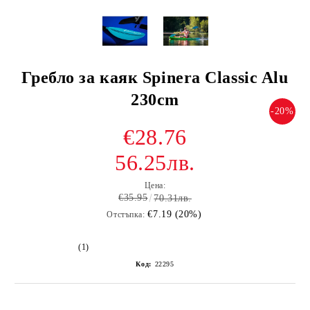
Гребло за каяк Spinera Classic Alu
230cm
-20%
€28.76
56.25лв.
Цена:
€35.95
70.31лв.
€7.19 (20%)
Отстъпка:
(1)
Код:
22295