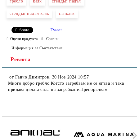
гребло
каяк
стендъп падъл
стендъп падъл каяк
съпкаяк
Tweet
Share
Оцени продукта
Сравни
Информация за Съответствие
Ревюта
от
Ганчо Димитров
,
30 Ное 2024 10:57
Много добро гребло.Когсто загребвам не се огъва и така
придава цялата сила на загребване.Препоръчвам.