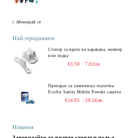
Абонирай се
Най-продавани
Стопер за врата на каравана, кемпер
или лодка
€3.59
7.02лв.
Препарат за химическа тоалетна
EcoAir Sanity Mobile Powder сашета
€14.95
29.24лв.
Новини
Заповядайте да видите стендъп падъл