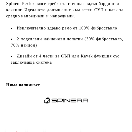
Spinera Performance гребло за стендъп падъл бординг и
каякинг. Идеалното допълнение към всеки СУП и каяк за
средно напреднали и напреднали.
Изключително здраво рамо от 100% фибростъкло
2 подсилени найлонови лопатки (30% фибростъкло,
70% найлон)
Дизайн от 4 части за СЪП или Kayak функция със
заключваща система
Няма наличност
Добави в желани