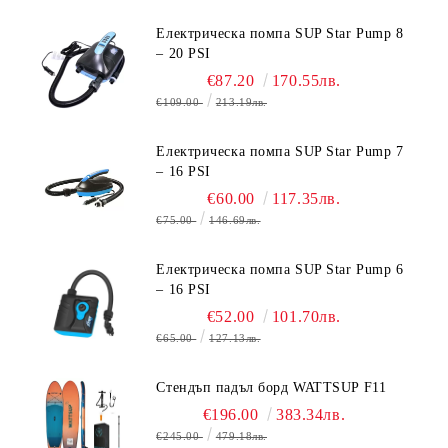
Електрическа помпа SUP Star Pump 8
– 20 PSI
€87.20
170.55лв.
€109.00
213.19лв.
Електрическа помпа SUP Star Pump 7
– 16 PSI
€60.00
117.35лв.
€75.00
146.69лв.
Електрическа помпа SUP Star Pump 6
– 16 PSI
€52.00
101.70лв.
€65.00
127.13лв.
Стендъп падъл борд WATTSUP F11
€196.00
383.34лв.
€245.00
479.18лв.