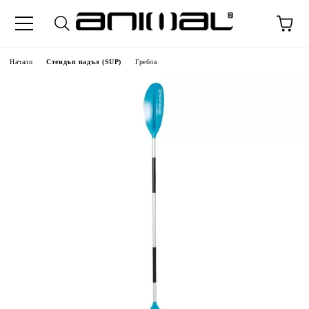
Начало
Стендъп падъл (SUP)
Гребла